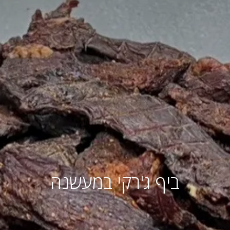
ביף ג'רקי במעשנה