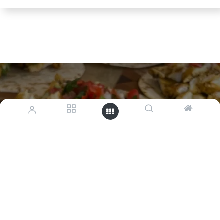
טאקו חזה עוף בגריל סלסה
פיקו דה גאיו
0