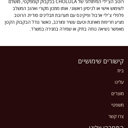
רוטב הצ'ילי המיתולוגי של CHOLULA בבקבוק קומפקטי, מושלם
לשימוש אישי או לניסיון ראשוני. אותו מתכון מקורי ואהוב המשלב
פלפלי צ'ילי ארבול ופיקינס עם תערובת תבלינים סודית. הרוטב
מציע חריפות מאוזנת וטעם עשיר ומורכב, כאשר גודל הבקבוק הקטן
מאפשר נשיאה נוחה בתיק או שמירה במגירה במשרד.
קישורים שימושיים
בית
עלינו
מוצרים
משפטי
צרו קשר
התחברו אלינו