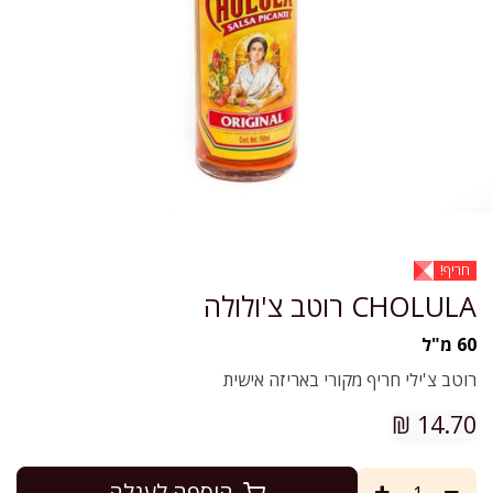
חריף!
CHOLULA רוטב צ'ולולה
60 מ"ל
רוטב צ'ילי חריף מקורי באריזה אישית
₪
14.70
הוספה לעגלה