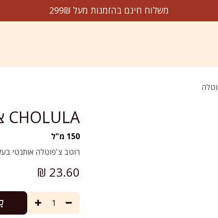
משלוח חינם בהזמנות מעל 299₪
דשים על המדף
הנמכרים ביותר
מבצעים
עלינו
צו
CHOLULA צ'ולולה צ'יפוטלה
150 מ"ל
רוטב צ'פוטלה אותנטי בעל 
₪
23.60