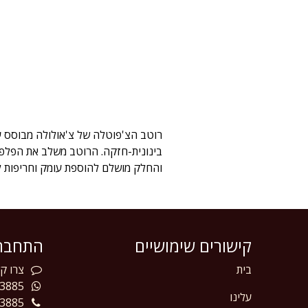
רוטב הצ'פוטלה של צ'אולולה מבוסס על
בינונית-חזקה. הרוטב משלב את הפלפלי
והחלק מושלם להוספת עומק וחריפות למג
קישורים שימושיים
התחברו
בית
צרו
קש
3885
עלינו
3885