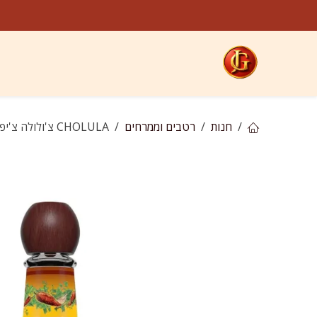
לג לתוכן
קטגוריות
חנות
ח
חנות
רטבים וממרחים
CHOLULA צ'ולולה צ'יפוטלה