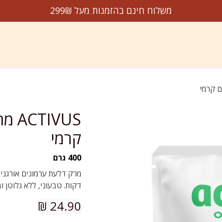
משלוח חינם בהזמנות מעל 299₪
דשים על המדף
הנמכרים ביותר
מבצעים
עלינו
צו
IVUS
קרמי
400 גרם
מרק דלעת ערמונים אורגני 
דקות. טבעוני, ללא גלוטן ו
₪
24.90