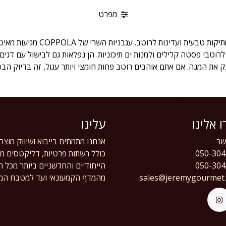
מפרט
עגבניות שרי הן הדרך הקלה להכניס מת
טבי פסטה קלילים ולמנות ים תיכוניות. הן נפלאות גם לבישול עם דגים,
 את המנה. אם אתם אוהבים רוטב פחות חומצי ויותר עגול, זה בדיוק הב
 אלינו
עלינו
ר
אנחנו מתמחים בייבוא ושיווק מוצר
050-304
כולל רשתות פרטיות, דליקטסים מוב
050-304
הייחודיים והחדשניים ביותר מכל 
sales@jeremygourmet
מהמדף הקמעונאי ועד למטבח המק