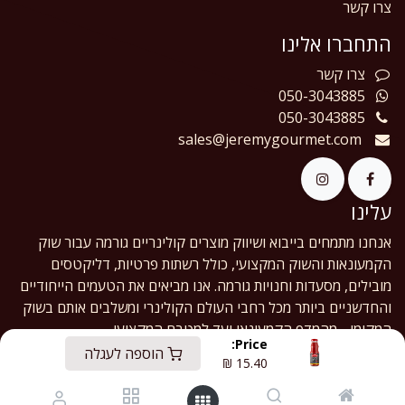
צרו קשר
התחברו אלינו
צרו
קשר
050-3043885
050-3043885
sales@jeremygourmet.com
עלינו
אנחנו מתמחים בייבוא ושיווק מוצרים קולינריים גורמה עבור שוק
הקמעונאות והשוק המקצועי, כולל רשתות פרטיות, דליקטסים
מובילים, מסעדות וחנויות גורמה. אנו מביאים את הטעמים הייחודיים
והחדשניים ביותר מכל רחבי העולם הקולינרי ומשלבים אותם בשוק
המקומי - מהמדף הקמעונאי ועד למטבח המקצועי.
Price:
הוספה לעגלה
₪
15.40
English (US)
|
עברית
Copyright © Jeremy Gourmet Ltd.