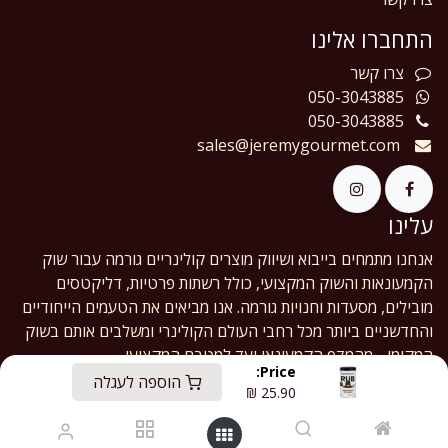
התחברו אלינו
צרו
קשר
050-3043885
050-3043885
sales@jeremygourmet.com
עלינו
אנחנו מתמחים בייבוא ושיווק מוצרים קולינריים גורמה עבור שוק
הקמעונאות והשוק המקצועי, כולל רשתות פרטיות, דליקטסים
מובילים, מסעדות וחנויות גורמה. אנו מביאים את הטעמים הייחודיים
והחדשניים ביותר מכל רחבי העולם הקולינרי ומשלבים אותם בשוק
המקומי - מהמדף הקמעונאי ועד למטבח המקצועי.
Price:
הוספה לעגלה
₪
25.90
English (US)
|
עברית
Copyright © Jeremy Gourmet Ltd.