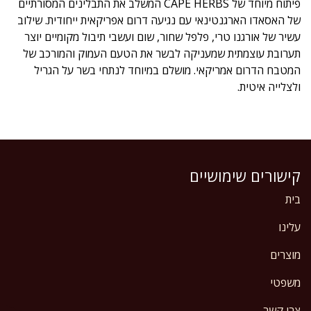
פיתוח מיוחד של CAPE HERBS המשלב את התבלינים המסורתיים
של האסאדו הארגנטינאי עם נגיעה דרום אפריקאית ייחודית. שילוב
עשיר של אורגנו טרי, פלפל שחור, שום ועשבי תיבול מקומיים יוצר
תערובת עוצמתית שמעניקה לבשר את הטעם העמוק והמורכב של
המטבח הדרום אמריקאי. מושלם במיוחד לנתחי בשר על הגריל
ולצלייה איטית.
קישורים שימושיים
בית
עלינו
מוצרים
משפטי
צרו קשר