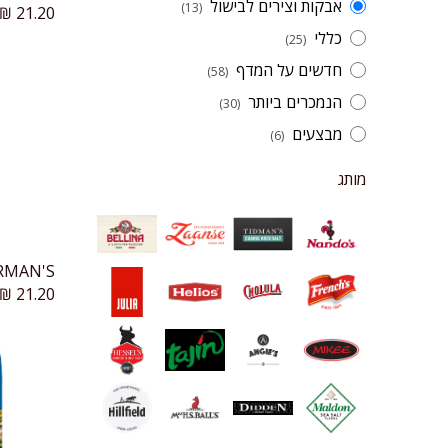
אבקות וצירים לבישול
(13)
₪
21.20
כללי
(25)
חדשים על המדף
(58)
הנמכרים ביותר
(30)
מבצעים
(6)
מותג
₪
21.20