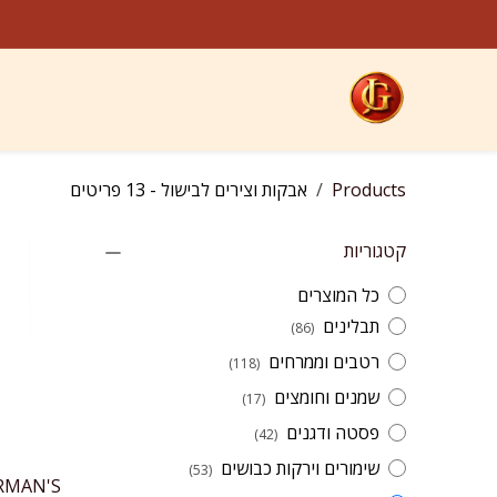
בקות
לג לתוכן
צירים
בישול
jeremygourmet.co
קטגוריות
חנות
ח
Products
אבקות וצירים לבישול
- 13 פריטים
קטגוריות
כל המוצרים
תבלינים
(86)
רטבים וממרחים
(118)
שמנים וחומצים
(17)
פסטה ודגנים
(42)
שימורים וירקות כבושים
(53)