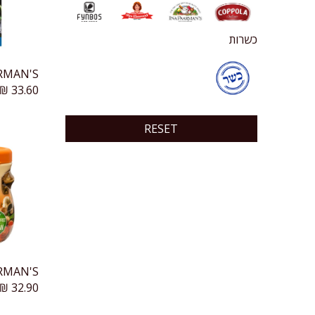
כשרות
₪
33.60
RESET
₪
32.90