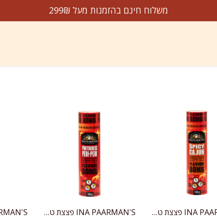
משלוח חינם בהזמנות מעל 299₪
דשים על המדף
הנמכרים ביותר
מבצעים
עלינו
צו
INA PAARMAN'S פצצת טעם - קייג'ון חריפה
INA PAARMAN'S פצצת טעם - פרי־פרי בסגנון פורטוגזי
הוספה לעגלה
הוספה לעגלה