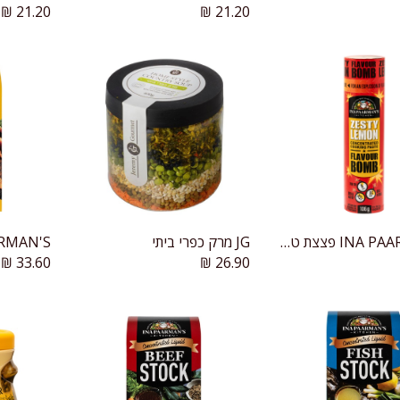
₪
21.20
₪
21.20
INA PAARMAN'S פצצת טעם - מחית תיבול בטעם לימון עוקצני
JG מרק כפרי ביתי
הוספה לעגלה
הוספה לעגלה
₪
33.60
₪
26.90