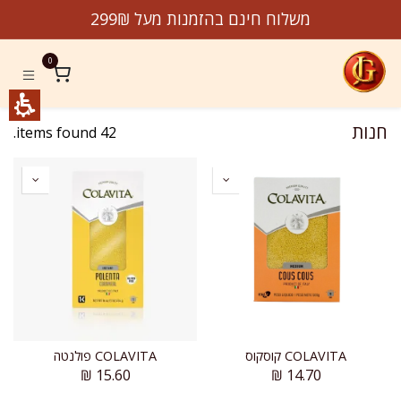
סטה
לג לתוכן
משלוח חינם בהזמנות מעל 299₪
דגנים
jeremygourmet.co
0
חנות
42 items found.
COLAVITA קוסקוס
COLAVITA פולנטה
₪
15.60
₪
14.70