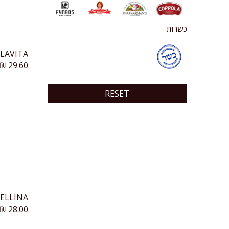
כשרות
₪
29.60
RESET
₪
28.00