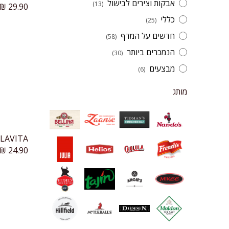
אבקות וצירים לבישול
(13)
₪
29.90
כללי
(25)
חדשים על המדף
(58)
הנמכרים ביותר
(30)
מבצעים
(6)
מותג
COLAVITA חומץ
₪
24.90