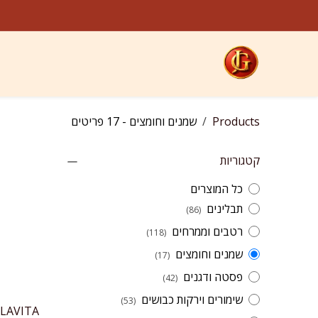
מנים
לג לתוכן
חומצים
jeremygourmet.co
קטגוריות
חנות
ח
Products
שמנים וחומצים
- 17 פריטים
קטגוריות
כל המוצרים
תבלינים
(86)
רטבים וממרחים
(118)
שמנים וחומצים
(17)
פסטה ודגנים
(42)
שימורים וירקות כבושים
(53)