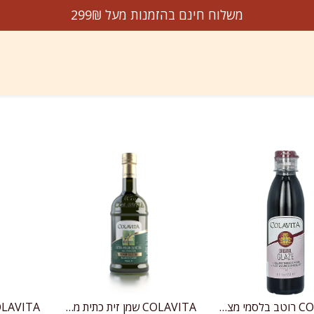
משלוח חינם בהזמנות מעל 299₪
דשים על המדף
הנמכרים ביותר
מבצעים
עלינו
צו
COLAVITA רוטב בלסמי מצומצם לציפוי-גלייז
COLAVITA שמן זית כתית מעולה, כבישה קרה, מבחר פרימיום, טעם מאוזן
הוספה לעגלה
הוספה לעגלה