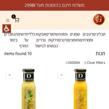
לג לתוכן
Product
משלוח חינם בהזמנות מעל 299₪
jeremygourmet.co
0
תבלינים
רטבים
שמנים
פסטה
שימורים
אבקות
כללי
חדשים
הנמכרים
מב
וממרחים
וחומצים
ודגנים
וירקות
וצירים
על
ביותר
כבושים
לבישול
המדף
חנות
10 items found.
DIDDEN
Clear Filters