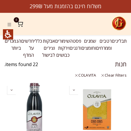
לג לתוכן
Product
משלוח חינם בהזמנות מעל 299₪
jeremygourmet.co
0
תבלינים
רטבים
שמנים
פסטה
שימורים
אבקות
כללי
חדשים
הנמכרים
מב
וממרחים
וחומצים
ודגנים
וירקות
וצירים
על
ביותר
כבושים
לבישול
המדף
חנות
22 items found.
COLAVITA
Clear Filters