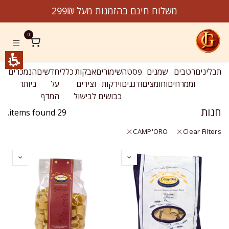
לג לתוכן
Product
משלוח חינם בהזמנות מעל 299₪
jeremygourmet.co
0
תבלינים
רטבים
שמנים
פסטה
שימורים
אבקות
כללי
חדשים
הנמכרים
מב
וממרחים
וחומצים
ודגנים
וירקות
וצירים
על
ביותר
כבושים
לבישול
המדף
חנות
29 items found.
CAMP'ORO
Clear Filters