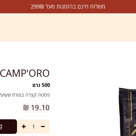
משלוח חינם בהזמנות מעל 299₪
דשים על המדף
הנמכרים ביותר
מבצעים
עלינו
צו
CAMP'ORO פאג'יוליני
500 גרם
פסטה קצרה בצורת שעועי
₪
19.10