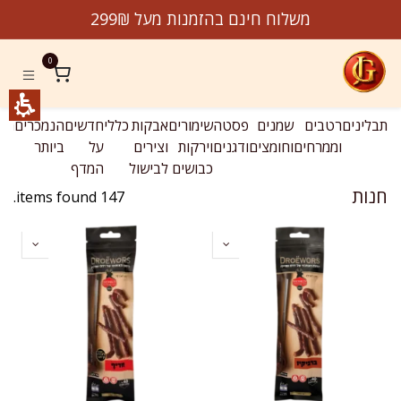
לג לתוכן
Product
משלוח חינם בהזמנות מעל 299₪
jeremygourmet.co
0
תבלינים
רטבים
שמנים
פסטה
שימורים
אבקות
כללי
חדשים
הנמכרים
מב
וממרחים
וחומצים
ודגנים
וירקות
וצירים
על
ביותר
כבושים
לבישול
המדף
חנות
147 items found.