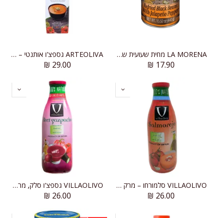
LA MORENA מחית שעועית שחורה עם חלפיניו
ARTEOLIVA גספצ'ו אותנטי – מרק עגבניות אנדלוסי מספרד
₪
29.00
₪
17.90
VILLAOLIVO סלמורחו – מרק עגבניות ספרדי קר
VILLAOLIVO גספצ'ו סלק, מרק ירקות קר
₪
26.00
₪
26.00