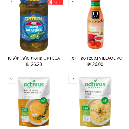
חריף!
VILLAOLIVO גספצ'ו ספרדי מסורתי
ORTEGA פרוסות פלפל חלפיניו
₪
26.20
₪
26.00